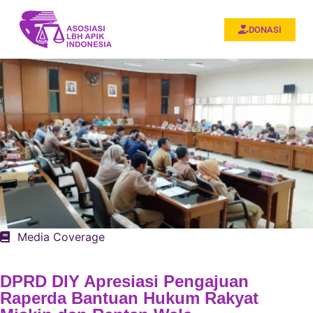
DONASI
Media Coverage
DPRD DIY Apresiasi Pengajuan
Raperda Bantuan Hukum Rakyat