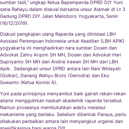
sumber tadi,” ungkap Ketua Bapemperda DPRD DIY Yuni
satia Rahayu dalam diskusi bersama unsur Alamak di Lt 3
Gedung DPRD DIY Jalan Malioboro Yogyakarta, Senin
(16/12/2019).
Diskusi pengkajian ulang Raperda yang diinisiasi LBH
Asosiasi Perempuan Indonesia untuk Keadilan (LBH APIK)
yogyakarta ini menghadirkan nara sumber Dosen dan
Advokat Zahru Arqom SH MH, Dosen dan Advokat Hari
Supriyanto SH MH dan Andrie Irawan SH MH dari LBH
Apik. Sedangkan unsur DPRD antara lain Rani Widayati
(Golkar), Danang Wahyu Broto (Gerindra) dan Eko
Suwanto (Ketua Komisi A).
Yuni pada prinsipnya menyambut baik gairah rekan-rekan
aliansi menggulirkan naskah akademik raperda tersebut.
Namun prosesnya membutuhkan waktu melalaui
mekanisme yang berlaku. Sebelum dibentuk Pansus, perlu
dilakukan perbaikan antara lain menyangkut urgensi dan
spesifikasinya bagi warga DIY.