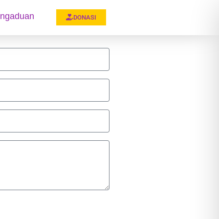
ngaduan
DONASI