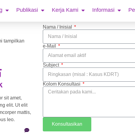
g
Publikasi
Kerja Kami
Informasi
Pe
Nama / Inisial
i tampilkan
e-Mail
Subject
k
Kolom Konsultasi
 sit amet,
g elit. Ut elit
amcorper mattis,
us leo.
Konsultasikan