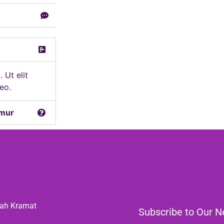
 Ut elit
leo.
umur
gah Kramat
Subscribe to Our Ne