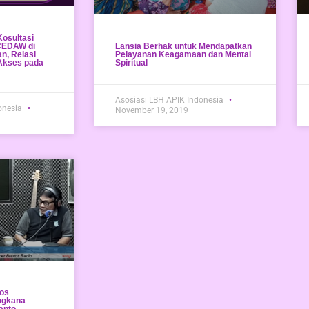
Kosultasi
 CEDAW di
Lansia Berhak untuk Mendapatkan
n, Relasi
Pelayanan Keagamaan dan Mental
Akses pada
Spiritual
Asosiasi LBH APIK Indonesia
onesia
November 19, 2019
os
ngkana