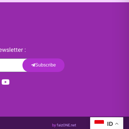
wsletter :
Subscribe
ID
by
faizONE.net