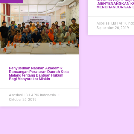
bersama Gigin Pragin
:MENYENANGKAN K
MENGHANCURKAN 
Asosiasi LBH APIK Ind
September 26, 2019
Penyusunan Naskah Akademik
Rancangan Peraturan Daerah Kota
Malang tentang Bantuan Hukum
Bagi Masyarakat Miskin
Asosiasi LBH APIK Indonesia
Oktober 26, 2019