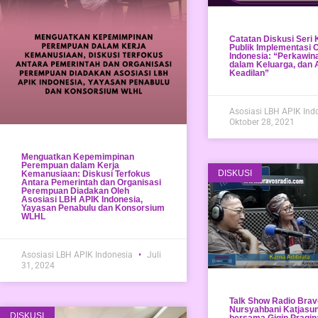
Catatan Diskusi Seri 
Publik Implementasi
Indonesia: “Perkawina
dalam Keluarga, dan 
Keadilan”
Asosiasi LBH APIK Ind
Oktober 28, 2021
Menguatkan Kepemimpinan
Perempuan dalam Kerja
DISKUSI
Kemanusiaan: Diskusi Terfokus
Antara Pemerintah dan Organisasi
Perempuan Diadakan Oleh
Asosiasi LBH APIK Indonesia,
Yayasan Penabulu dan Konsorsium
WLHL
Asosiasi LBH APIK Indonesia
Juli
31, 2024
Talk Show Radio Brav
Nursyahbani Katjasu
DISKUSI