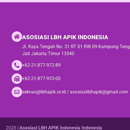
ASOSIASI LBH APIK INDONESIA
Jl. Raya Tengah No. 31 RT 01 RW 09 Kampung Ten
Jati Jakarta Timur 13540
+62-21-877-972-89
+62-21-877-933-00
seknas@lbhapik.or.id / asosiasilbhapik@gmail.com
Asosiasi LBH APIK Indonesia Indonesia
2026 |