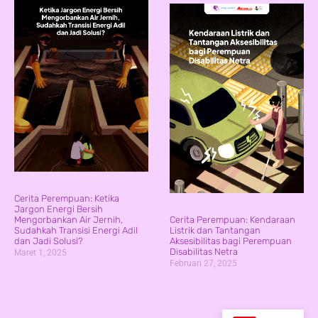
Cerita Perempuan: Ketika
Jargon Energi Bersih
Mengorbankan Air Jernih,
Cerita Perempuan: Kendaraan
Sudahkah Transisi Energi Adil
Listrik dan Tantangan
dan Jadi Solusi?
Aksesibilitas bagi Perempuan
Disabilitas Netra
Maret 1, 2025
Februari 27, 2025