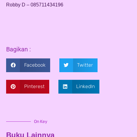
Robby D – 085711434196
Bagikan :
Facebook
Twitter
Pinterest
LinkedIn
On Key
Buku Lainnya